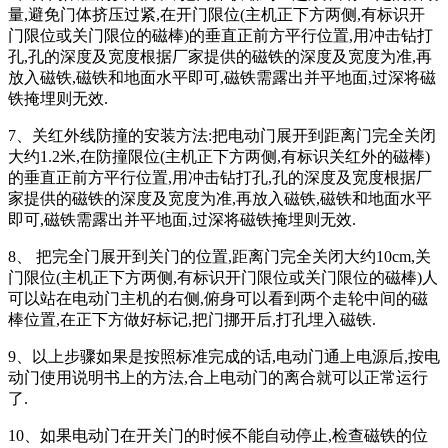
量,避免门体挤压过紧,在开门限位(主机正下方两侧,有标识开
门限位或关门限位的磁棒)的垂直正前方平行位置,用冲击钻打
孔,孔的深度及宽度根据厂家提供的磁铁的深度及宽度为准,再
放入磁铁,磁铁和地面水平即可,磁铁需露出并平地面,过深将磁
铁掩埋则无效.
7、关红外线防撞的安装方法:把电动门展开到距离门完全关闭
大约1.2米,在防撞限位(主机正下方两侧,有标识关红外的磁棒)
的垂直正前方平行位置,用冲击钻打孔,孔的深度及宽度根据厂
家提供的磁铁的深度及宽度为准,再放入磁铁,磁铁和地面水平
即可,磁铁需露出并平地面,过深将磁铁掩埋则无效.
8、 把完全门展开到关门的位置,距离门完全关闭大约10cm,关
门限位(主机正下方两侧,有标识开门限位或关门限位的磁棒)人
可以站在电动门主机的右侧,俯身可以看到两个走轮中间的磁
棒位置,在正下方做好标记,把门挪开后,打孔埋入磁铁.
9、以上步骤如果是按照标准完成的话,电动门通上电源后,按电
动门使用说明书上的方法,合上电动门的离合就可以正常运行
了.
10、如果电动门在开关门的时候不能自动停止,检查磁铁的位